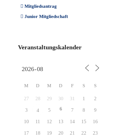
Mitgliedsantrag
Junior Mitgliedschaft
Veranstaltungskalender
M
D
M
D
F
S
S
27
28
29
30
31
1
2
6
3
5
7
8
9
4
10
11
12
13
14
15
16
17
18
19
20
21
22
23