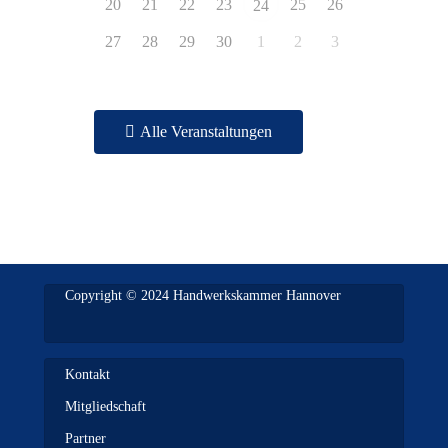
20
21
22
23
25
26
24
27
28
29
30
1
2
3
Alle Veranstaltungen
Copyright © 2024 Handwerkskammer Hannover
Kontakt
Mitgliedschaft
Partner