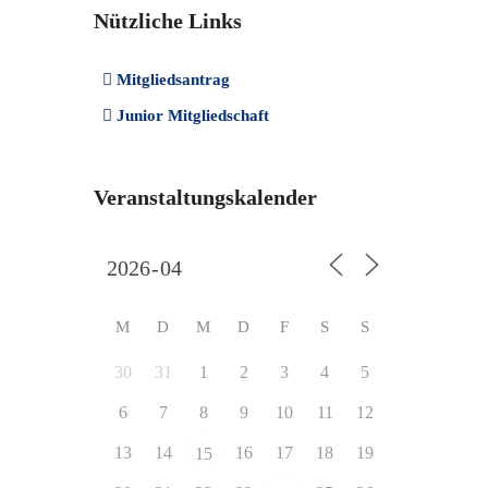
Nützliche Links
Mitgliedsantrag
Junior Mitgliedschaft
Veranstaltungskalender
M
D
M
D
F
S
S
30
31
1
2
3
4
5
6
7
8
9
10
11
12
13
14
16
17
18
19
15