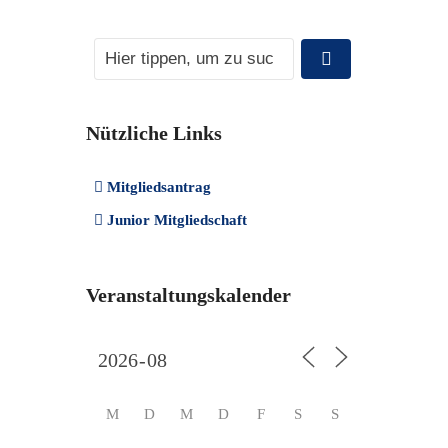
Nützliche Links
Mitgliedsantrag
Junior Mitgliedschaft
Veranstaltungskalender
M
D
M
D
F
S
S