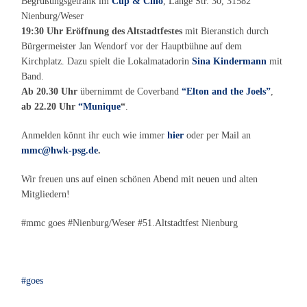
Begrüßungsgetränk im
Cup & Cino
, Lange Str. 30, 31582
Nienburg/Weser
19:30 Uhr Eröffnung des Altstadtfestes
mit Bieranstich durch
Bürgermeister Jan Wendorf vor der Hauptbühne auf dem
Kirchplatz. Dazu spielt die Lokalmatadorin
Sina Kindermann
mit
Band.
Ab 20.30 Uhr
übernimmt de Coverband
“Elton and the Joels”
,
ab 22.20 Uhr
“Munique
“
.
Anmelden könnt ihr euch wie immer
hier
oder per Mail an
mmc@hwk-psg.de
.
Wir freuen uns auf einen schönen Abend mit neuen und alten
Mitgliedern!
#mmc goes #Nienburg/Weser #51.Altstadtfest Nienburg
goes