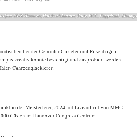
terfeier HWK Hannover, Handwerkskammer, Party, HCC, Kuppelsaal, Ehrunge
ammtischen bei der Gebrüder Gieseler und Rosenhagen
pus kreativ konnte besichtigt und ausprobiert werden –
ler-/Fahrzeuglackierer.
nkt in der Meisterfeier, 2024 mit Liveauftritt von MMC
 1.000 Gästen im Hannover Congress Centrum.