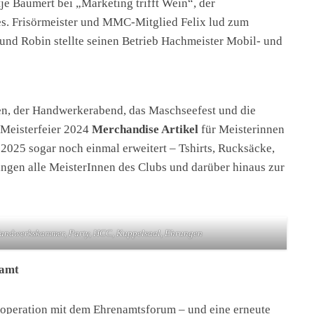
je Baumert bei „Marketing trifft Wein“, der
es. Frisörmeister und MMC-Mitglied Felix lud zum
 und Robin stellte seinen Betrieb Hachmeister Mobil- und
n, der Handwerkerabend, das Maschseefest und die
r Meisterfeier 2024
Merchandise Artikel
für Meisterinnen
 2025 sogar noch einmal erweitert – Tshirts, Rucksäcke,
ngen alle MeisterInnen des Clubs und darüber hinaus zur
andwerkskammer, Party, HCC, Kuppelsaal, Ehrungen
namt
ooperation mit dem Ehrenamtsforum – und eine erneute