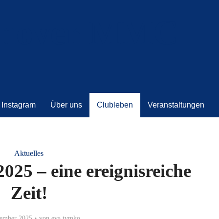
Instagram
Über uns
Clubleben
Veranstaltungen
Aktuelles
5 – eine ereignisreiche
Zeit!
zember 2025
von
eva.tymko