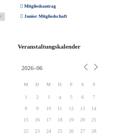
Mitgliedsantrag
n
Junior Mitgliedschaft
Veranstaltungskalender
M
D
M
D
F
S
S
1
2
3
5
6
7
4
8
9
10
11
12
13
14
15
16
17
18
19
20
21
22
23
24
25
26
27
28