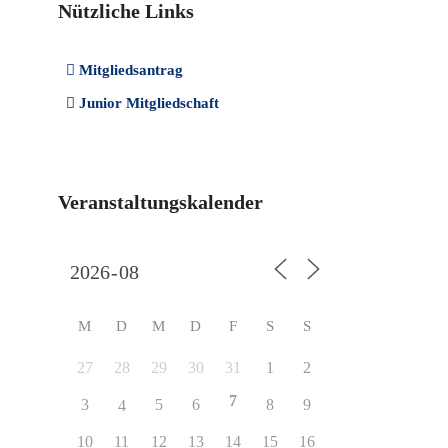
Nützliche Links
Mitgliedsantrag
Junior Mitgliedschaft
Veranstaltungskalender
M
D
M
D
F
S
S
27
28
29
30
31
1
2
7
3
5
6
8
9
4
10
11
12
13
14
15
16