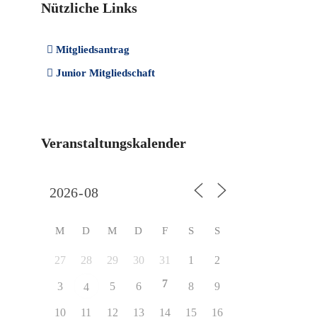
Nützliche Links
Mitgliedsantrag
Junior Mitgliedschaft
Veranstaltungskalender
M
D
M
D
F
S
S
27
28
29
30
31
1
2
7
3
5
6
8
9
4
10
11
12
13
14
15
16