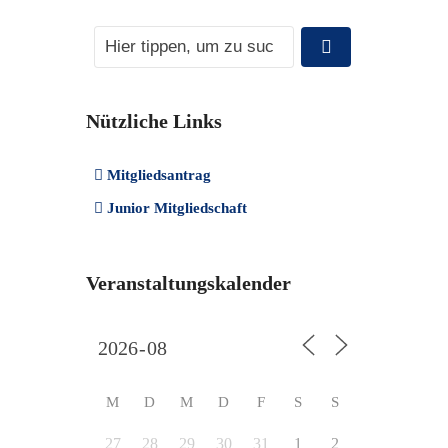
Nützliche Links
Mitgliedsantrag
Junior Mitgliedschaft
Veranstaltungskalender
M
D
M
D
F
S
S
27
28
29
30
31
1
2