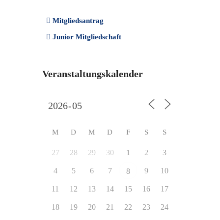
Mitgliedsantrag
Junior Mitgliedschaft
Veranstaltungskalender
M
D
M
D
F
S
S
27
28
29
30
1
2
3
4
5
6
7
9
10
8
11
12
13
14
15
16
17
18
19
20
21
22
23
24