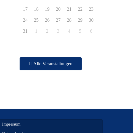
17
18
19
20
21
22
23
24
25
26
27
28
29
30
31
1
2
3
4
5
6
Alle Veranstaltungen
Impressum