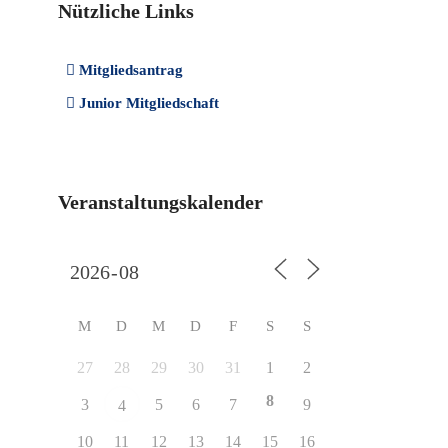
Nützliche Links
Mitgliedsantrag
Junior Mitgliedschaft
Veranstaltungskalender
M
D
M
D
F
S
S
27
28
29
30
31
1
2
8
3
5
6
7
9
4
10
11
12
13
14
15
16