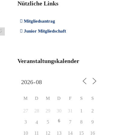
Nützliche Links
Mitgliedsantrag
G
Junior Mitgliedschaft
Veranstaltungskalender
M
D
M
D
F
S
S
27
28
29
30
31
1
2
6
3
5
7
8
9
4
10
11
12
13
14
15
16