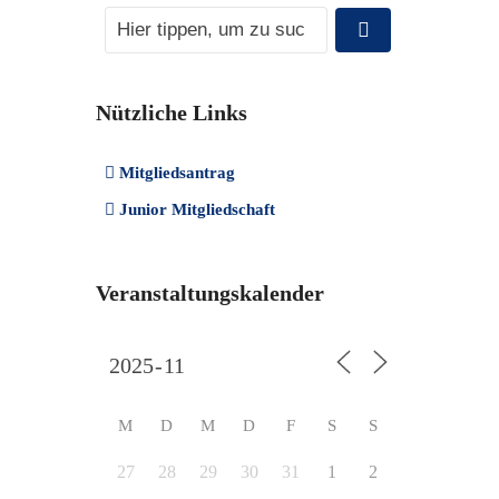
Nützliche Links
Mitgliedsantrag
Junior Mitgliedschaft
Veranstaltungskalender
M
D
M
D
F
S
S
27
28
29
30
31
1
2