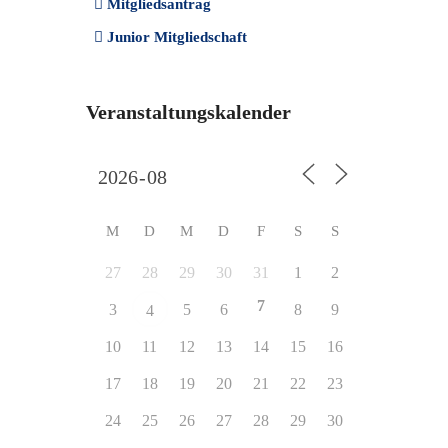
Mitgliedsantrag
Junior Mitgliedschaft
Veranstaltungskalender
M
D
M
D
F
S
S
27
28
29
30
31
1
2
7
3
5
6
8
9
4
10
11
12
13
14
15
16
17
18
19
20
21
22
23
24
25
26
27
28
29
30